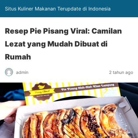
Situs Kuliner Makanan Terupdate di Indonesia
Resep Pie Pisang Viral: Camilan
Lezat yang Mudah Dibuat di
Rumah
admin
2 tahun ago