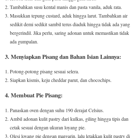
Tambahkan susu kental manis dan pasta vanila, aduk rata.
Masukkan tepung custard, aduk hingga larut. Tambahkan air
sedikit demi sedikit sambil terus diaduk hingga tidak ada yang
bergerindil. Jika perlu, saring adonan untuk memastikan tidak
ada gumpalan.
3. Menyiapkan Pisang dan Bahan Isian Lainnya:
Potong-potong pisang sesuai selera.
Siapkan kismis, keju cheddar parut, dan chocochips.
4. Membuat Pie Pisang:
Panaskan oven dengan suhu 190 derajat Celsius.
Ambil adonan kulit pastry dari kulkas, giling hingga tipis dan
cetak sesuai dengan ukuran loyang pie.
Olesi loyang pie dengan margarin, lalu letakkan kulit pastry di