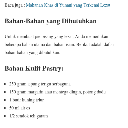
Baca juga :
Makanan Khas di Yunani yang Terkenal Lezat
Bahan-Bahan yang Dibutuhkan
Untuk membuat pie pisang yang lezat, Anda memerlukan
beberapa bahan utama dan bahan isian. Berikut adalah daftar
bahan-bahan yang dibutuhkan:
Bahan Kulit Pastry:
250 gram tepung terigu serbaguna
150 gram margarin atau mentega dingin, potong dadu
1 butir kuning telur
50 ml air es
1/2 sendok teh garam