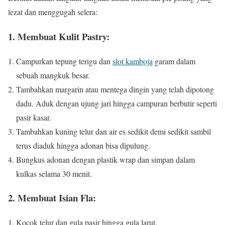
lezat dan menggugah selera:
1. Membuat Kulit Pastry:
Campurkan tepung terigu dan
slot kamboja
garam dalam
sebuah mangkuk besar.
Tambahkan margarin atau mentega dingin yang telah dipotong
dadu. Aduk dengan ujung jari hingga campuran berbutir seperti
pasir kasar.
Tambahkan kuning telur dan air es sedikit demi sedikit sambil
terus diaduk hingga adonan bisa dipulung.
Bungkus adonan dengan plastik wrap dan simpan dalam
kulkas selama 30 menit.
2. Membuat Isian Fla:
Kocok telur dan gula pasir hingga gula larut.