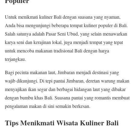
Populer
Untuk menikmati kuliner Bali dengan suasana yang nyaman,
Anda bisa mengunjungi beberapa tempat kuliner populer di Bali.
Salah satunya adalah Pasar Seni Ubud, yang selain menawarkan
karya seni dan kerajinan lokal, juga menjadi tempat yang tepat
untuk mencoba makanan tradisional Bali dengan harga
terjangkau.
Bagi pecinta makanan laut, Jimbaran menjadi destinasi yang
wajib dikunjungi. Di tepi pantai Jimbaran, deretan warung makan
menyajikan ikan segar dan berbagai hidangan laut yang dibakar
dengan bumbu khas Bali. Suasana pantai yang romantis membuat
pengalaman makan di sini semakin berkesan.
Tips Menikmati Wisata Kuliner Bali