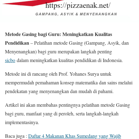
Metode Gasing bagi Guru: Meningkatkan Kualitas
Pendidikan
– Pelatihan metode Gasing (Gampang, Asyik, dan
Menyenangkan) bagi guru merupakan langkah penting
sicbo
dalam meningkatkan kualitas pendidikan di Indonesia.
Metode ini di rancang oleh Prof. Yohanes Surya untuk
mempermudah pemahaman konsep matematika dan sains melalui
pendekatan yang menyenangkan dan mudah di pahami.
Artikel ini akan membahas pentingnya pelatihan metode Gasing
bagi guru, manfaat yang di peroleh, serta langkah-langkah
implementasinya.
Baca juga :
Daftar 4 Makanan Khas Sumedang yang Wajib