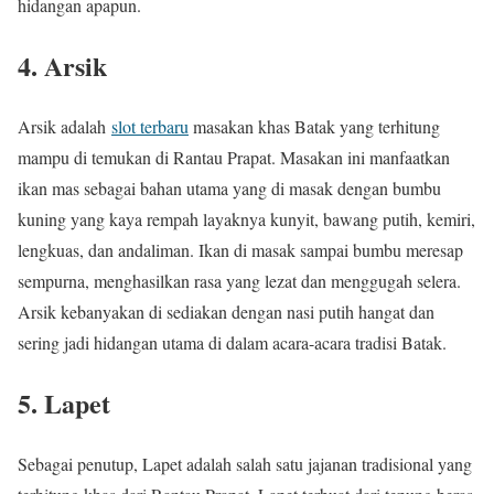
hidangan apapun.
4. Arsik
Arsik adalah
slot terbaru
masakan khas Batak yang terhitung
mampu di temukan di Rantau Prapat. Masakan ini manfaatkan
ikan mas sebagai bahan utama yang di masak dengan bumbu
kuning yang kaya rempah layaknya kunyit, bawang putih, kemiri,
lengkuas, dan andaliman. Ikan di masak sampai bumbu meresap
sempurna, menghasilkan rasa yang lezat dan menggugah selera.
Arsik kebanyakan di sediakan dengan nasi putih hangat dan
sering jadi hidangan utama di dalam acara-acara tradisi Batak.
5. Lapet
Sebagai penutup, Lapet adalah salah satu jajanan tradisional yang