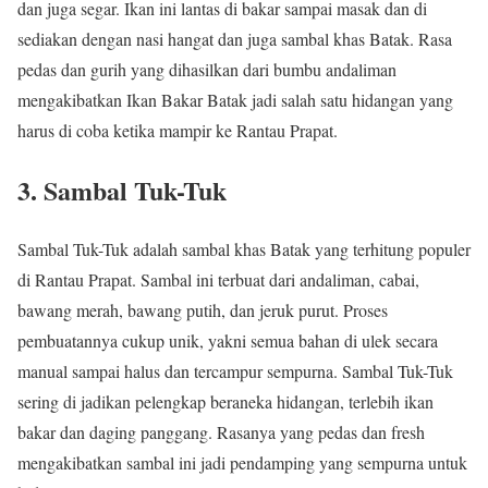
dan juga segar. Ikan ini lantas di bakar sampai masak dan di
sediakan dengan nasi hangat dan juga sambal khas Batak. Rasa
pedas dan gurih yang dihasilkan dari bumbu andaliman
mengakibatkan Ikan Bakar Batak jadi salah satu hidangan yang
harus di coba ketika mampir ke Rantau Prapat.
3. Sambal Tuk-Tuk
Sambal Tuk-Tuk adalah sambal khas Batak yang terhitung populer
di Rantau Prapat. Sambal ini terbuat dari andaliman, cabai,
bawang merah, bawang putih, dan jeruk purut. Proses
pembuatannya cukup unik, yakni semua bahan di ulek secara
manual sampai halus dan tercampur sempurna. Sambal Tuk-Tuk
sering di jadikan pelengkap beraneka hidangan, terlebih ikan
bakar dan daging panggang. Rasanya yang pedas dan fresh
mengakibatkan sambal ini jadi pendamping yang sempurna untuk