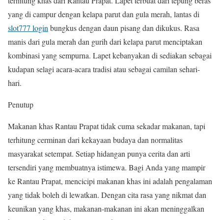
terhitung khas dari Rantau Prapat. Lapet terbuat dari tepung beras
yang di campur dengan kelapa parut dan gula merah, lantas di
slot777 login
bungkus dengan daun pisang dan dikukus. Rasa
manis dari gula merah dan gurih dari kelapa parut menciptakan
kombinasi yang sempurna. Lapet kebanyakan di sediakan sebagai
kudapan selagi acara-acara tradisi atau sebagai camilan sehari-
hari.
Penutup
Makanan khas Rantau Prapat tidak cuma sekadar makanan, tapi
terhitung cerminan dari kekayaan budaya dan normalitas
masyarakat setempat. Setiap hidangan punya cerita dan arti
tersendiri yang membuatnya istimewa. Bagi Anda yang mampir
ke Rantau Prapat, mencicipi makanan khas ini adalah pengalaman
yang tidak boleh di lewatkan. Dengan cita rasa yang nikmat dan
keunikan yang khas, makanan-makanan ini akan meninggalkan