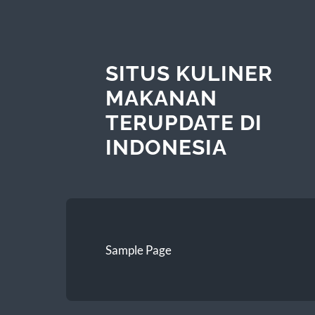
SITUS KULINER
MAKANAN
TERUPDATE DI
INDONESIA
Sample Page