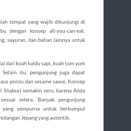
ah tempat yang wajib dikunjungi di
bu dengan konsep all-you-can-eat.
ng, sayuran, dan bahan lainnya untuk
ai dari kuah kaldu sapi, kuah tom yum
 Selain itu, pengunjung juga dapat
saus ponzu dan sesame sauce. Konsep
 Shaburi semakin seru, karena Anda
sesuai selera. Banyak pengunjung
t yang sempurna untuk berkumpul
hidangan Jepang yang autentik.