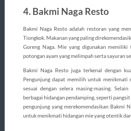
4.
Bakmi Naga Resto
Bakmi Naga Resto adalah restoran yang men
Tiongkok. Makanan yang paling direkomendasik
Goreng Naga. Mie yang digunakan memiliki t
potongan ayam yang melimpah serta sayuran se
Bakmi Naga Resto juga terkenal dengan kua
Pengunjung dapat memilih untuk menikmati 
sesuai dengan selera masing-masing. Selain
berbagai hidangan pendamping, seperti pangsit
pengunjung yang merekomendasikan Bakmi Na
untuk menikmati hidangan mie yang otentik d