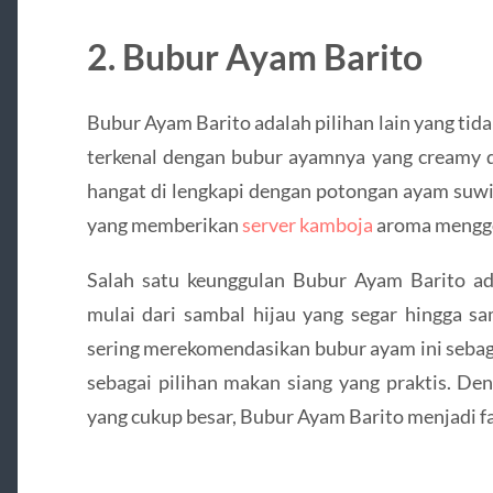
2.
Bubur Ayam Barito
Bubur Ayam Barito adalah pilihan lain yang tida
terkenal dengan bubur ayamnya yang creamy d
hangat di lengkapi dengan potongan ayam suwi
yang memberikan
server kamboja
aroma mengg
Salah satu keunggulan Bubur Ayam Barito ada
mulai dari sambal hijau yang segar hingga s
sering merekomendasikan bubur ayam ini seba
sebagai pilihan makan siang yang praktis. De
yang cukup besar, Bubur Ayam Barito menjadi fa