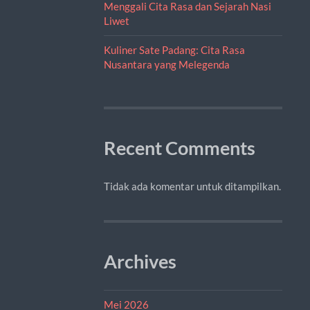
Menggali Cita Rasa dan Sejarah Nasi
Liwet
Kuliner Sate Padang: Cita Rasa
Nusantara yang Melegenda
Recent Comments
Tidak ada komentar untuk ditampilkan.
Archives
Mei 2026