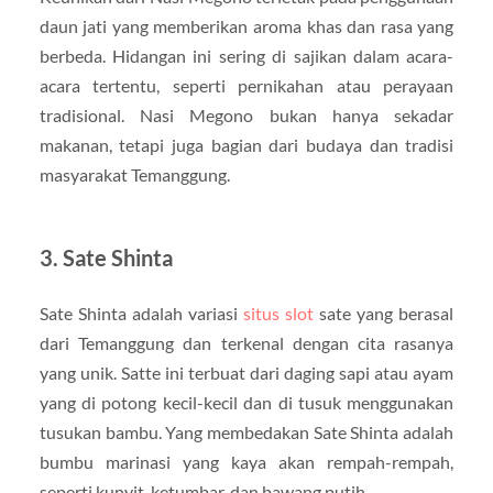
daun jati yang memberikan aroma khas dan rasa yang
berbeda. Hidangan ini sering di sajikan dalam acara-
acara tertentu, seperti pernikahan atau perayaan
tradisional. Nasi Megono bukan hanya sekadar
makanan, tetapi juga bagian dari budaya dan tradisi
masyarakat Temanggung.
3.
Sate Shinta
Sate Shinta adalah variasi
situs slot
sate yang berasal
dari Temanggung dan terkenal dengan cita rasanya
yang unik. Satte ini terbuat dari daging sapi atau ayam
yang di potong kecil-kecil dan di tusuk menggunakan
tusukan bambu. Yang membedakan Sate Shinta adalah
bumbu marinasi yang kaya akan rempah-rempah,
seperti kunyit, ketumbar, dan bawang putih.