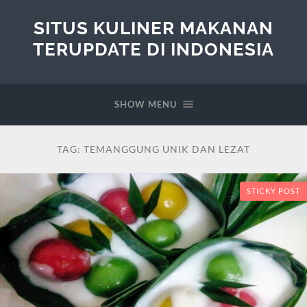
SITUS KULINER MAKANAN
TERUPDATE DI INDONESIA
SHOW MENU
TAG:
TEMANGGUNG UNIK DAN LEZAT
STICKY POST