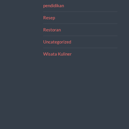
pendidikan
Resep
Restoran
Uncategorized
Wisata Kuliner