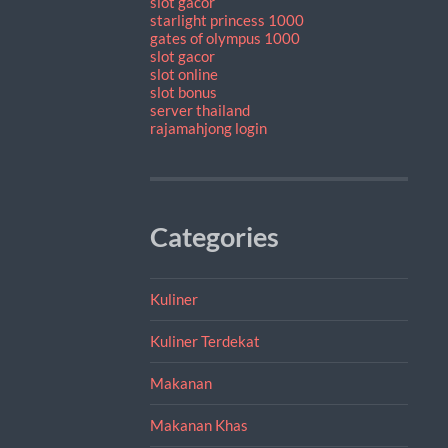
slot gacor
starlight princess 1000
gates of olympus 1000
slot gacor
slot online
slot bonus
server thailand
rajamahjong login
Categories
Kuliner
Kuliner Terdekat
Makanan
Makanan Khas