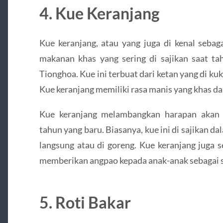
4.
Kue Keranjang
Kue keranjang, atau yang juga di kenal sebag
makanan khas yang sering di sajikan saat ta
Tionghoa. Kue ini terbuat dari ketan yang di ku
Kue keranjang memiliki rasa manis yang khas da
Kue keranjang melambangkan harapan akan
tahun yang baru. Biasanya, kue ini di sajikan da
langsung atau di goreng. Kue keranjang juga se
memberikan angpao kepada anak-anak sebagai si
5.
Roti Bakar