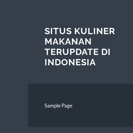
SITUS KULINER
MAKANAN
TERUPDATE DI
INDONESIA
Sample Page