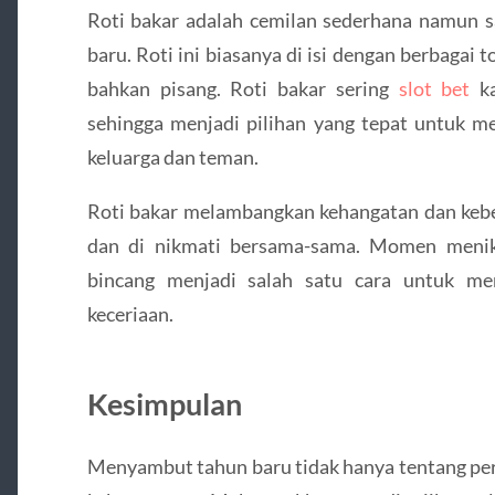
Roti bakar adalah cemilan sederhana namun s
baru. Roti ini biasanya di isi dengan berbagai to
bahkan pisang. Roti bakar sering
slot bet
ka
sehingga menjadi pilihan yang tepat untuk
keluarga dan teman.
Roti bakar melambangkan kehangatan dan kebe
dan di nikmati bersama-sama. Momen menikm
bincang menjadi salah satu cara untuk m
keceriaan.
Kesimpulan
Menyambut tahun baru tidak hanya tentang pera