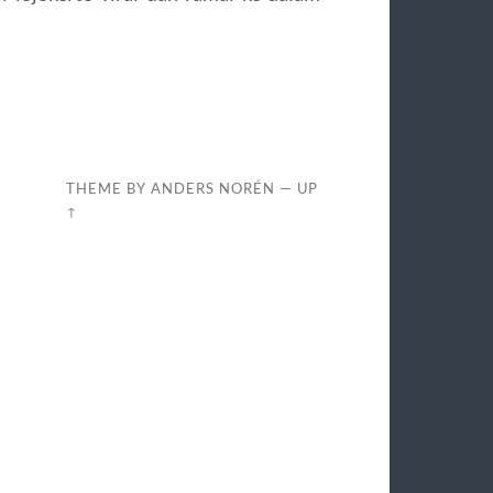
THEME BY
ANDERS NORÉN
—
UP
↑