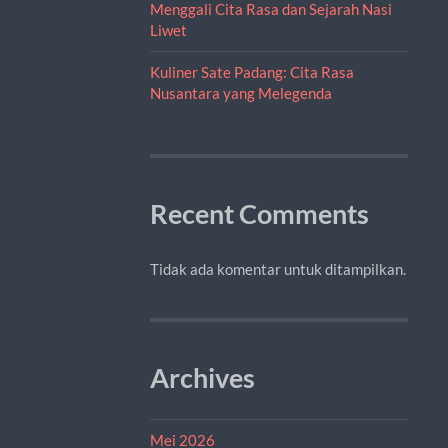
Menggali Cita Rasa dan Sejarah Nasi
Liwet
Kuliner Sate Padang: Cita Rasa
Nusantara yang Melegenda
Recent Comments
Tidak ada komentar untuk ditampilkan.
Archives
Mei 2026