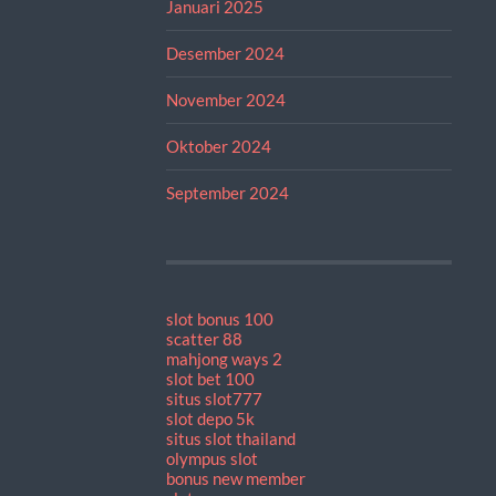
Januari 2025
Desember 2024
November 2024
Oktober 2024
September 2024
slot bonus 100
scatter 88
mahjong ways 2
slot bet 100
situs slot777
slot depo 5k
situs slot thailand
olympus slot
bonus new member