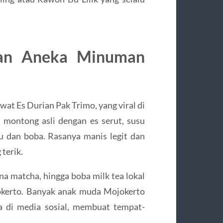
dan Aneka Minuman
wat Es Durian Pak Trimo, yang viral di
 montong asli dengan es serut, susu
ju dan boba. Rasanya manis legit dan
terik.
na matcha, hingga boba milk tea lokal
jokerto. Banyak anak muda Mojokerto
 di media sosial, membuat tempat-