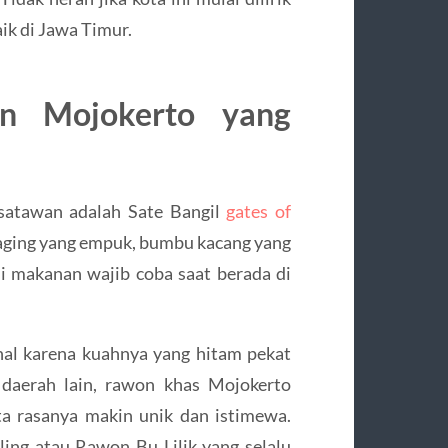
aik di Jawa Timur.
n Mojokerto yang
isatawan adalah Sate Bangil
gates of
aging yang empuk, bumbu kacang yang
di makanan wajib coba saat berada di
nal karena kuahnya yang hitam pekat
 daerah lain, rawon khas Mojokerto
a rasanya makin unik dan istimewa.
ing atau Rawon Bu Lilik yang selalu