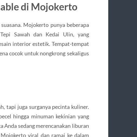
able di Mojokerto
uga suasana. Mojokerto punya beberapa
 Tepi Sawah dan Kedai Ulin, yang
in interior estetik. Tempat-tempat
arena cocok untuk nongkrong sekaligus
h, tapi juga surganya pecinta kuliner.
pecel hingga minuman kekinian yang
 Jika Anda sedang merencanakan liburan
Mojokerto viral dan ramai ke dalam