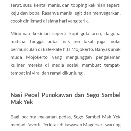
serut, susu kental manis, dan topping kekinian seperti
keju dan boba. Rasanya manis legit dan menyegarkan,
cocok dinikmati di siang hari yang terik.
Minuman kekinian seperti kopi gula aren, dalgona
matcha, hingga boba milk tea lokal juga mulai
bermunculan di kafe-kafe hits Mojokerto. Banyak anak
muda Mojokerto yang mengunggah pengalaman
kuliner mereka di media sosial, membuat tempat-
tempat ini viral dan ramai dikunjungi.
Nasi Pecel Punokawan dan Sego Sambel
Mak Yek
Bagi pecinta makanan pedas, Sego Sambel Mak Yek
menjadi favorit. Terletak di kawasan Magersari, warung