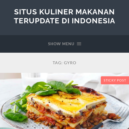
SITUS KULINER MAKANAN
TERUPDATE DI INDONESIA
SHOW MENU
TAG:
GYRO
STICKY POST