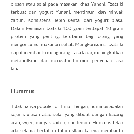
olesan atau selai pada masakan khas Yunani. Tzatziki
terbuat dari yogurt Yunani, mentimun, dan minyak
zaitun. Konsistensi lebih kental dari yogurt biasa.
Dalam kemasan tzatziki 100 gram terdapat 10 gram
protein yang penting, terutama bagi orang yang
mengonsumsi makanan sehat. Mengkonsumsi tzatziki
dapat membantu mengurangi rasa lapar, meningkatkan
metabolisme, dan mengatur hormon penyebab rasa
lapar.
Hummus
Tidak hanya populer di Timur Tengah, hummus adalah
sejenis olesan atau selai yang dibuat dengan kacang
arab, wijen, minyak zaitun, dan lemon. Hummus telah
ada selama bertahun-tahun silam karena membantu