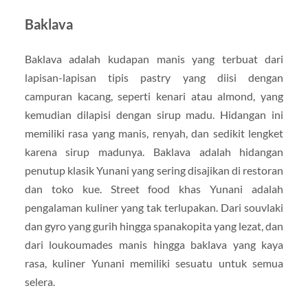
Baklava
Baklava adalah kudapan manis yang terbuat dari
lapisan-lapisan tipis pastry yang diisi dengan
campuran kacang, seperti kenari atau almond, yang
kemudian dilapisi dengan sirup madu. Hidangan ini
memiliki rasa yang manis, renyah, dan sedikit lengket
karena sirup madunya. Baklava adalah hidangan
penutup klasik Yunani yang sering disajikan di restoran
dan toko kue. Street food khas Yunani adalah
pengalaman kuliner yang tak terlupakan. Dari souvlaki
dan gyro yang gurih hingga spanakopita yang lezat, dan
dari loukoumades manis hingga baklava yang kaya
rasa, kuliner Yunani memiliki sesuatu untuk semua
selera.