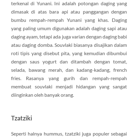
terkenal di Yunani. Ini adalah potongan daging yang
dimasak di atas bara api atau panggangan dengan
bumbu rempah-rempah Yunani yang khas. Daging
yang paling umum digunakan adalah daging sapi atau
daging ayam, tetapi ada juga varian dengan daging babi
atau daging domba. Souvlaki biasanya disajikan dalam
roti tipis yang disebut pita, yang kemudian dibumbui
dengan saus yogurt dan ditambah dengan tomat,
selada, bawang merah, dan kadang-kadang, french
fries. Rasanya yang gurih dan rempah-rempah
membuat souvlaki menjadi hidangan yang sangat
diinginkan oleh banyak orang.
Tzatziki
Seperti halnya hummus, tzatziki juga populer sebagai