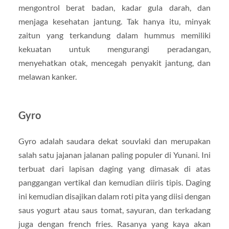
mengontrol berat badan, kadar gula darah, dan
menjaga kesehatan jantung. Tak hanya itu, minyak
zaitun yang terkandung dalam hummus memiliki
kekuatan untuk mengurangi peradangan,
menyehatkan otak, mencegah penyakit jantung, dan
melawan kanker.
Gyro
Gyro adalah saudara dekat souvlaki dan merupakan
salah satu jajanan jalanan paling populer di Yunani. Ini
terbuat dari lapisan daging yang dimasak di atas
panggangan vertikal dan kemudian diiris tipis. Daging
ini kemudian disajikan dalam roti pita yang diisi dengan
saus yogurt atau saus tomat, sayuran, dan terkadang
juga dengan french fries. Rasanya yang kaya akan