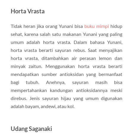
Horta Vrasta
Tidak heran jika orang Yunani bisa
buku mimpi
hidup
sehat, karena salah satu makanan Yunani yang paling
umum adalah horta vrasta. Dalam bahasa Yunani,
horta vrasta berarti sayuran rebus. Saat menyajikan
horta vrasta, ditambahkan air perasan lemon dan
minyak zaitun. Menggunakan horta vrasta berarti
mendapatkan sumber antioksidan yang bermanfaat
bagi tubuh. Anehnya, sayuran masih bisa
mempertahankan kandungan antioksidannya meski
direbus. Jenis sayuran hijau yang umum digunakan
adalah bayam, andewi, atau kol.
Udang Saganaki