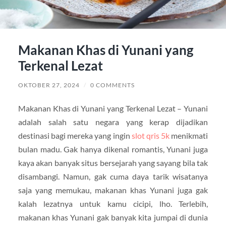
Makanan Khas di Yunani yang
Terkenal Lezat
OKTOBER 27, 2024
/
0 COMMENTS
Makanan Khas di Yunani yang Terkenal Lezat – Yunani
adalah salah satu negara yang kerap dijadikan
destinasi bagi mereka yang ingin
slot qris 5k
menikmati
bulan madu. Gak hanya dikenal romantis, Yunani juga
kaya akan banyak situs bersejarah yang sayang bila tak
disambangi. Namun, gak cuma daya tarik wisatanya
saja yang memukau, makanan khas Yunani juga gak
kalah lezatnya untuk kamu cicipi, lho. Terlebih,
makanan khas Yunani gak banyak kita jumpai di dunia